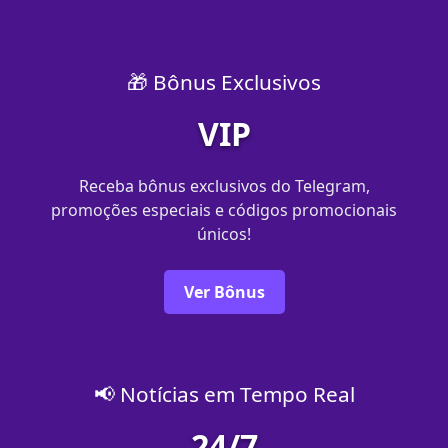
🎁 Bônus Exclusivos
VIP
Receba bônus exclusivos do Telegram,
promoções especiais e códigos promocionais
únicos!
Ver Bônus
📢 Notícias em Tempo Real
24/7