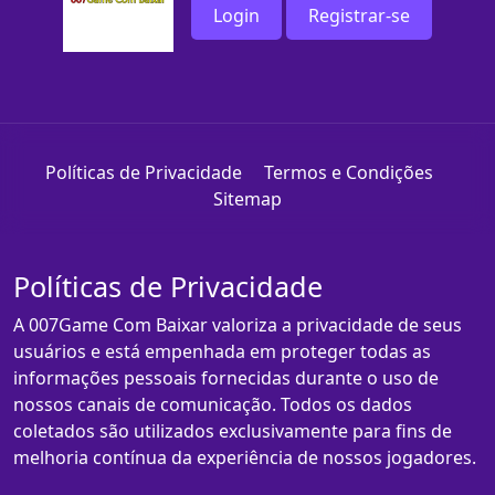
Login
Registrar-se
Políticas de Privacidade
Termos e Condições
Sitemap
Políticas de Privacidade
A 007Game Com Baixar valoriza a privacidade de seus
usuários e está empenhada em proteger todas as
informações pessoais fornecidas durante o uso de
nossos canais de comunicação. Todos os dados
coletados são utilizados exclusivamente para fins de
melhoria contínua da experiência de nossos jogadores.