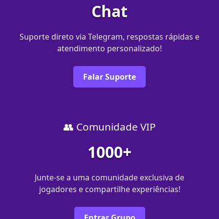
Chat
Suporte direto via Telegram, respostas rápidas e
atendimento personalizado!
Falar Suporte
👥 Comunidade VIP
1000+
Junte-se a uma comunidade exclusiva de
jogadores e compartilhe experiências!
Entrar Grupo